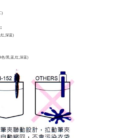
C)
：
,红,深蓝)
(4色/黑,蓝,红,深蓝)