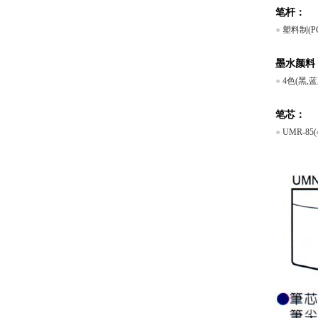
笔杆：
●
塑料制(P
墨水颜料
●
4色(黑,蓝
笔芯：
●
UMR-85